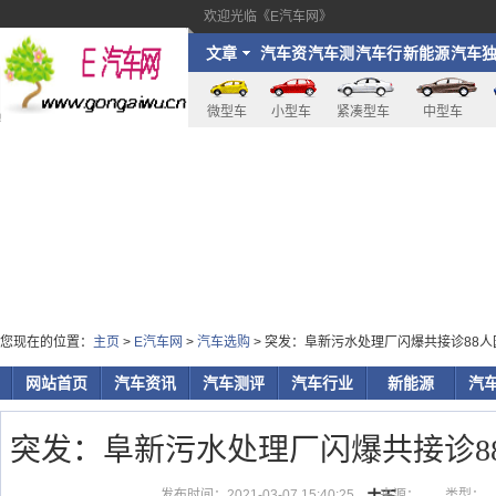
欢迎光临《E汽车网》
文章
汽车资
汽车测
汽车行
新能源
汽车
讯
评
业
家
微型车
小型车
紧凑型车
中型车
您现在的位置：
主页
>
E汽车网
>
汽车选购
> 突发：阜新污水处理厂闪爆共接诊88
网站首页
汽车资讯
汽车测评
汽车行业
新能源
汽
突发：阜新污水处理厂闪爆共接诊8
发布时间：2021-03-07 15:40:25
来源：
类型：